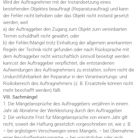
Wird der Auftragnehmer mit der Instandsetzung eines
bestehenden Objektes beauftragt (Reparaturauftrag) und kann
der Fehler nicht behoben oder das Objekt nicht instand gesetzt
werden, weil
a) der Auftraggeber den Zugang zum Objekt zum vereinbarten
Termin schuldhaft nicht gewährt, oder
b) der Fehler/Mangel trotz Einhaltung der allgemein anerkannten
Regeln der Technik nicht gefunden oder nach Rücksprache mit
dem Auftraggeber nicht wirtschaftlich sinnvoll beseitigt werden
kann,ist der Auftraggeber verpflichtet, die entstandenen
Aufwendungen des Auftragnehmers zu erstatten, sofern nicht die
Undurchführbarkeit der Reparatur in den Verantwortungs- und
Risikobereich des Auftragnehmers (z. B. Ersatzteile können nicht
mehr beschafft werden) fällt.
VIII. Sachmängel
1. Die Mängelansprüche des Auftraggebers verjähren in einem
Jahr ab Abnahme der Werkleistung durch den Auftraggeber.
2. Die verkürzte Frist für Mängelansprüche von einem Jahr gilt
nicht, soweit die Haftung gesetzlich vorgeschrieben ist, wie z. B.
– bei arglistigem Verschweigen eines Mangels, – bei Übernahme
einer Beschaffenheitsgarantie, – bei vorsätzlicher oder grob